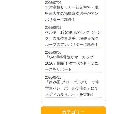
2026/07/02
大津高校サッカー部元主将・現
甲南大学の福島京次選手がアン
バサダーに就任！
2026/06/23
ベルギー1部のKRCゲンク（ヘン
ク）吉永夢希選手、堺整骨院グ
ループのアンバサダーに就任！
2026/06/09
「GA 堺整骨院サマーカップ
2026」開催！次世代を担うJrユ
ースをサポート
2026/05/29
「第24回 グローバルアリーナ中
学生バレーボール交流会」にて
メディカルサポートを実施！
カテゴリー