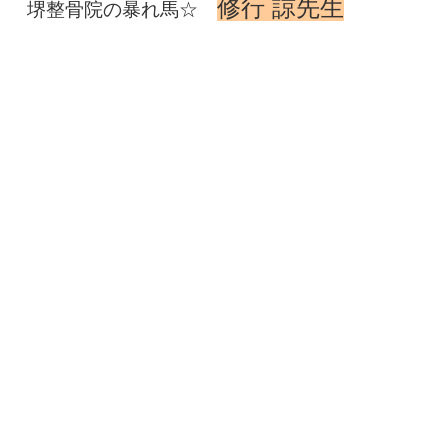
修行 諒先生
堺整骨院の暴れ馬☆