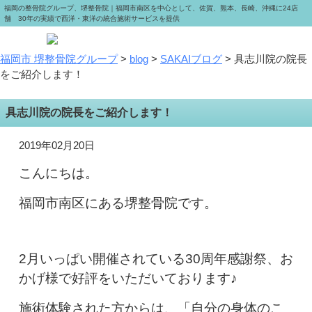
福岡の整骨院グループ、堺整骨院｜福岡市南区を中心として、佐賀、熊本、長崎、沖縄に24店
舗 30年の実績で西洋・東洋の統合施術サービスを提供
福岡市 堺整骨院グループ
>
blog
>
SAKAIブログ
>
具志川院の院長
をご紹介します！
具志川院の院長をご紹介します！
2019年02月20日
こんにちは。
福岡市南区にある堺整骨院です。
2月いっぱい開催されている30周年感謝祭、お
かげ様で好評をいただいております♪
施術体験された方からは、「自分の身体のこ