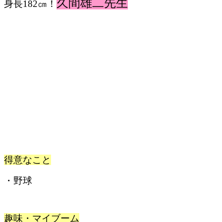
久間雄二先生
身長182㎝！
得意なこと
・野球
趣味・マイブーム