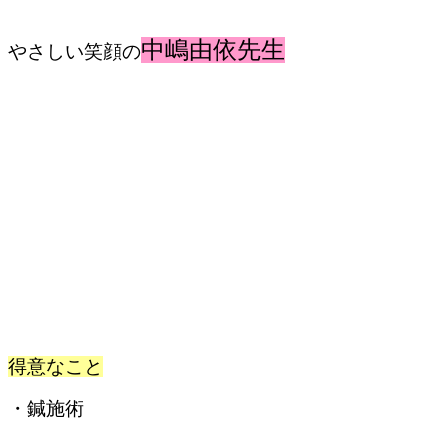
中嶋由依先生
やさしい笑顔の
得意なこと
・鍼施術