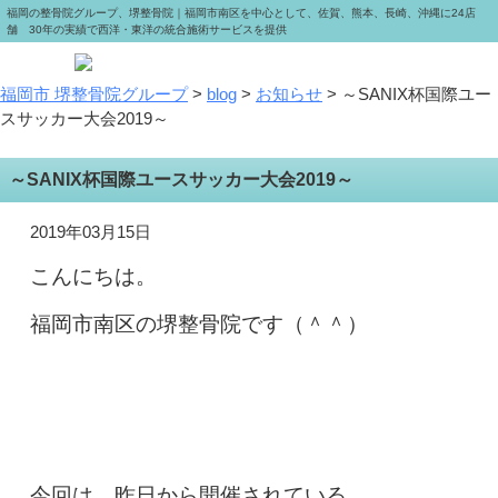
福岡の整骨院グループ、堺整骨院｜福岡市南区を中心として、佐賀、熊本、長崎、沖縄に24店
舗 30年の実績で西洋・東洋の統合施術サービスを提供
福岡市 堺整骨院グループ
>
blog
>
お知らせ
>
～SANIX杯国際ユー
スサッカー大会2019～
～SANIX杯国際ユースサッカー大会2019～
2019年03月15日
こんにちは。
福岡市南区の堺整骨院です（＾＾）
今回は、昨日から開催されている