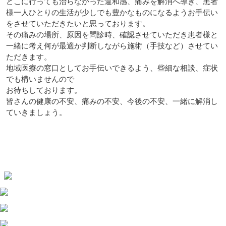
どこに行っても治らなかった違和感、痛みを解消へ導き、患者
様一人ひとりの生活が少しでも豊かなものになるようお手伝い
をさせていただきたいと思っております。
その痛みの場所、原因を問診時、確認させていただき患者様と
一緒に考え何が最適か判断しながら施術（手技など）させてい
ただきます。
地域医療の窓口としてお手伝いできるよう、些細な相談、症状
でも構いませんので
お待ちしております。
皆さんの健康の不安、痛みの不安、今後の不安、一緒に解消し
ていきましょう。
#堺整骨院 #整骨院 #沖縄 #南風原 #肩こり #腰痛 #ヘッドスパ #
頭痛 #交通事故 #整体 #マッサージ #スポーツ #けが #ケガ #柔
整師 #柔道整復師 #リクルート #求人 #猫背 #骨盤矯正