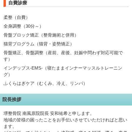
自費診療
柔整（自費）
全身調整（30分～）
骨盤ブロック矯正（整骨施術と併用）
猫背プログラム（猫背・姿勢矯正）
骨盤矯正、骨盤調整（産前、産後、妊娠中問わず対応可能で
す）
インデップス-EMS-（寝たままインナーマッスルトレーニン
グ）
ふくらはぎケア（むくみ、冷え、リンパ）
院長挨拶
堺整骨院 南風原院院長 安和祐希と申します。
地域の皆様の困ったことをお手伝いさせていただければと思い
ます。